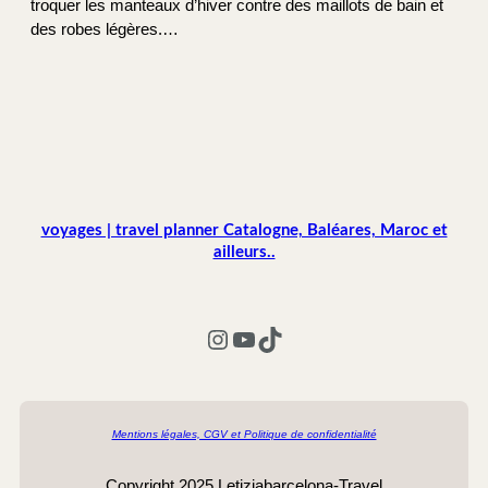
troquer les manteaux d’hiver contre des maillots de bain et
des robes légères.…
voyages | travel planner Catalogne, Baléares, Maroc et
ailleurs..
Instagram
YouTube
TikTok
Mentions légales, CGV et Politique de confidentialité
Copyright 2025 Letiziabarcelona-Travel