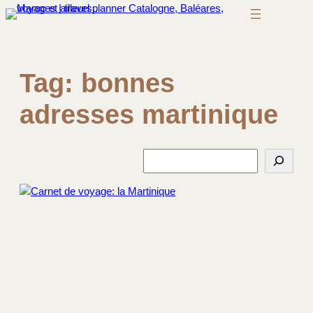
Skip
to
content
Tag:
bonnes
adresses martinique
S
e
a
r
c
h