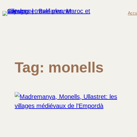
Skip
Accu
to
content
Tag:
monells