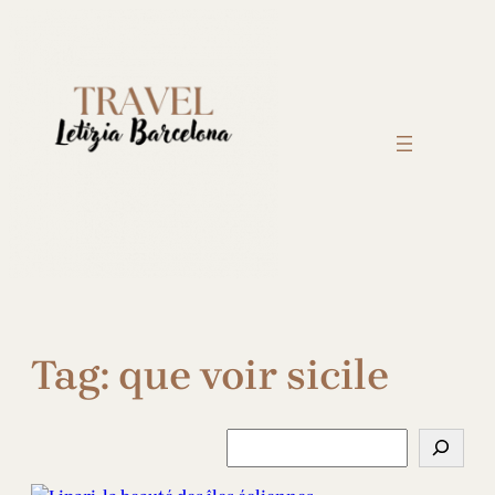
Skip
to
content
Tag:
que voir sicile
S
e
a