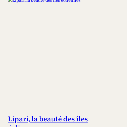
r
c
h
Lipari, la beauté des îles