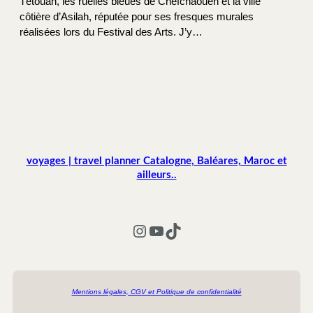
Tétouan, les ruelles bleues de Chefchaouen et la ville
côtière d’Asilah, réputée pour ses fresques murales
réalisées lors du Festival des Arts. J’y…
voyages | travel planner Catalogne, Baléares, Maroc et
ailleurs..
Instagram
YouTube
TikTok
Mentions légales, CGV et Politique de confidentialité